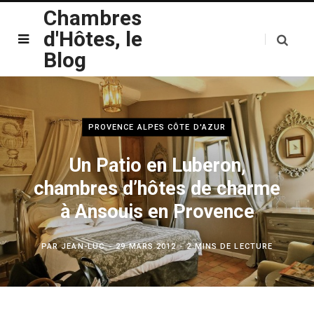
Chambres
d'Hôtes, le
Blog
PROVENCE ALPES CÔTE D'AZUR
Un Patio en Luberon,
chambres d’hôtes de charme
à Ansouis en Provence
PAR
JEAN-LUC
29 MARS 2012
2 MINS DE LECTURE