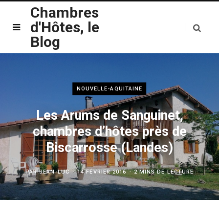
Chambres
d'Hôtes, le
Blog
NOUVELLE-AQUITAINE
Les Arums de Sanguinet,
chambres d’hôtes près de
Biscarrosse (Landes)
PAR
JEAN-LUC
14 FÉVRIER 2016
2 MINS DE LECTURE