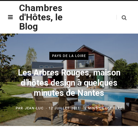
Chambres
d'Hôtes, le
Blog
PAYS DE LA LOIRE
Les Arbres Rouges, maison
d’hôtes design à quelques
minutes de Nantes
PAR
JEAN-LUC
12 JUILLET 2011
2 MINS DE LECTURE