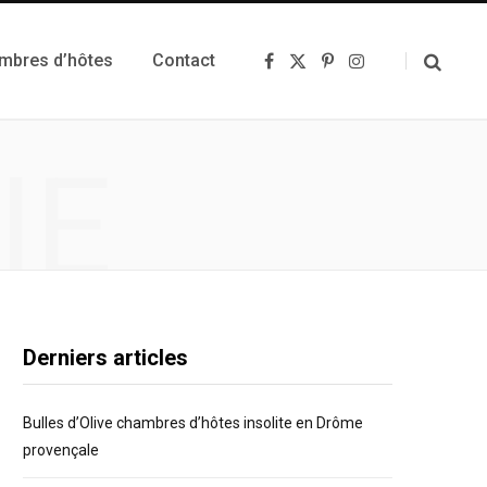
ambres d’hôtes
Contact
F
X
P
I
a
(
i
n
c
T
n
s
e
w
t
t
b
i
e
a
o
t
r
g
IE
o
t
e
r
k
e
s
a
r
t
m
)
Derniers articles
Bulles d’Olive chambres d’hôtes insolite en Drôme
provençale